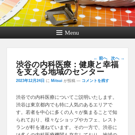
Menu
投稿ナビゲー
←
前へ
次へ
→
渋谷の内科医療：健康と幸福
ション
を支える地域のセンター
2023年12月24日
に
Mitsui
が投稿
—
コメントを残す
渋谷での内科医療についてご説明いたします。
渋谷は東京都内でも特に人気のあるエリアで
す。若者を中心に多くの人々が集まることで知
られており、様々なショップやカフェ、レスト
ランが軒を連ねています。その一方で、渋谷に
は多くの内科医療機関も存在しており、地域の