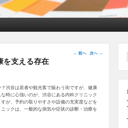
投稿ナビゲー
←
前へ
次へ
→
ション
康を支える存在
か？渋谷は若者や観光客で賑わう街ですが、健康
んな時に心強いのが、渋谷にある内科クリニック
ますが、予約の取りやすさや設備の充実度などを
リニックは、一般的な病気や症状の診断・治療を