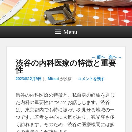
Menu
投稿ナビゲー
←
前へ
次へ
→
渋谷の内科医療の特徴と重要
ション
性
2023年12月9日
に
Mitsui
が投稿
—
コメントを残す
渋谷の内科医療の特徴と、私自身の経験を通じ
た内科の重要性についてお話しします。
渋谷
は、東京都内でも特に賑わいを見せる地域の一
つです。若者を中心に人気があり、観光客も多
く訪れます。そのため、渋谷の医療機関には多
くの患者さんが訪れます。